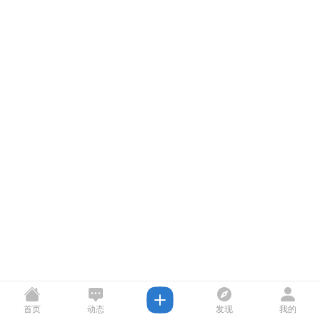
首页
动态
发现
我的