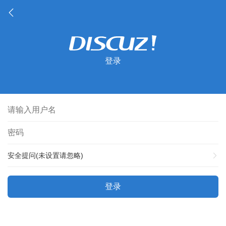
登录
安全提问(未设置请忽略)
登录