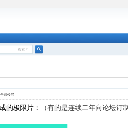
搜索
搜
索
示全部楼层
成的极限片：
（有的是连续二年向论坛订