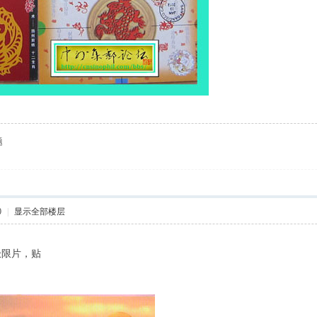
题
0
|
显示全部楼层
极限片，贴