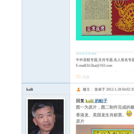
中外首航专题,生肖专题,名人签名专
E-maill:li12kai@163.com
回复
kaili
楼主
|
发表于 2012-1-28 04:02:3
回复
kaili
的帖子
图一为原片，图二制作完成的
香港龙、美国龙生肖邮票。
原片