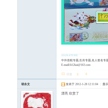
中外首航专题,生肖专题,名人签名专
E-maill:li12kai@163.com
回复
胡永文
发表于 2012-1-28 12:11:04
|
显
漂亮 欣赏了