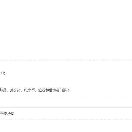
47号
邮品、外交封、纪念币、旅游和世博会门票！
示全部楼层