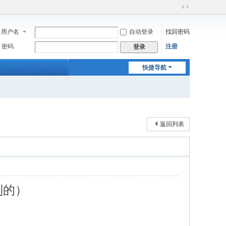
切
换
用户名
自动登录
找回密码
到
宽
密码
注册
登录
版
快捷导航
返回列表
制的）