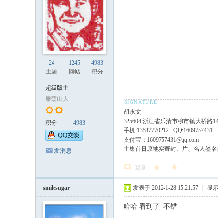
24
1245
4983
主题
回帖
积分
超级版主
雁荡山人
胡永文
325604:浙江省乐清市柳市镇大桥路1
积分
4983
手机:13587770212 QQ:1609757431
支付宝：1609757431@qq.com
主集首日原地实寄封、片、名人签名
发消息
回复
smilesugar
发表于 2012-1-28 15:21:57
|
显
哈哈 看到了 不错