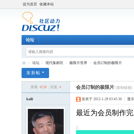
设为首页
收藏本站
论坛
»
论坛
›
现代集邮区
›
极限片世界
›
会员订制的极限片
中
发新帖
外
会员订制的极限片
查看:
4238
|
回复:
4
[复制链接]
集
邮
kaili
发表于 2012-1-28 03:45:30
|
显
论
最近为会员制作完
坛
2