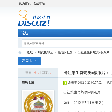
设为首页
收藏本站
论坛
»
论坛
›
现代集邮区
›
极限片世界
›
出让第生肖蛇类=极限片
中
发新帖
外
出让第生肖蛇类=极限片：
查看:
4041
|
回复:
1
集
邮
海珠收藏
发表于 2012-9-20 09:57:02
|
显
论
出让第生肖蛇类=极限片：
坛
如图（2012年7月1日出版）：