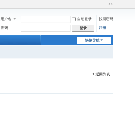
切
换
用户名
自动登录
找回密码
到
宽
密码
注册
登录
版
快捷导航
返回列表