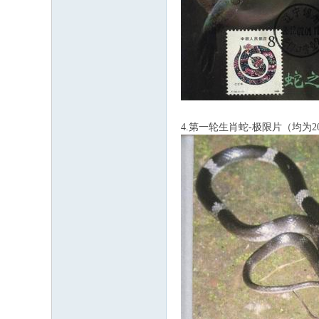
4.第一轮生肖蛇-极限片（均为2