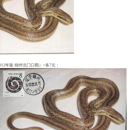
012年版.锦州北门口戳）=各7元：