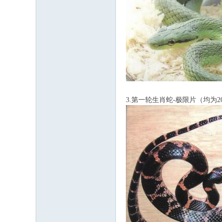
3.第一轮生肖蛇-极限片（均为2