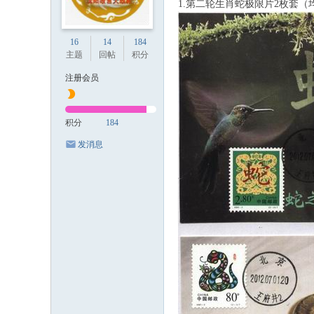
1.第二轮生肖蛇极限片2枚套（均
16
14
184
主题
回帖
积分
注册会员
积分
184
发消息