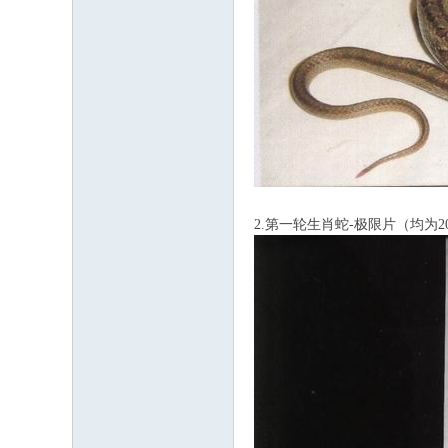
2.第一轮生肖蛇-极限片（均为2