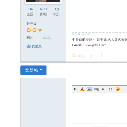
334
6223
3万
主题
回帖
积分
管理员
积分
36170
中外首航专题,生肖专题,名人签名专
E-maill:li12kai@163.com
发消息
回复
发新帖