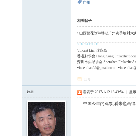
广州
相关帖子
•
山西警花刘琳琳赴广州访手绘封大师林为杰
Vincent Lian 连应豪
香港郵學會 Hong Kong Philatelic Socie
深圳市集邮协会 Shenzhen Philatelic Ass
vincentlian55@gmail.com vincentlian
回复
kaili
发表于 2017-1-12 13:43:54
|
显
中国今年的鸡票,看来也画得