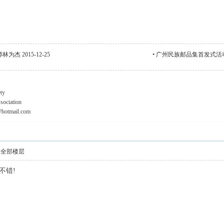
 2015-12-25
•
广州民族邮品集首发式活动场面 
ty
ociation
@hotmail.com
示全部楼层
不错!