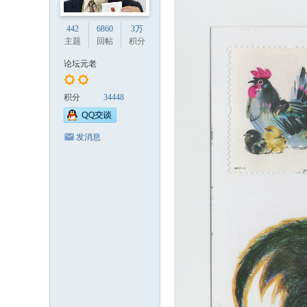
442
6860
3万
主题
回帖
积分
论坛元老
积分
34448
发消息