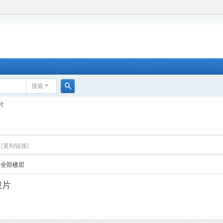
搜索
搜
片
索
[复制链接]
示全部楼层
限片