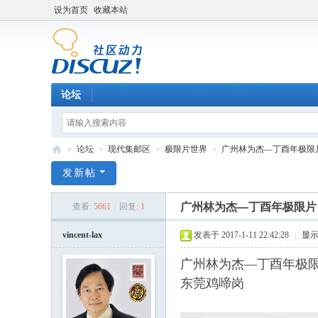
设为首页
收藏本站
论坛
»
论坛
›
现代集邮区
›
极限片世界
›
广州林为杰—丁酉年极限
中
发新帖
外
广州林为杰—丁酉年极限片
查看:
5661
|
回复:
1
集
邮
vincent-lax
发表于 2017-1-11 22:42:28
|
显
论
广州林为杰
—
丁酉年极
坛
东莞鸡啼岗