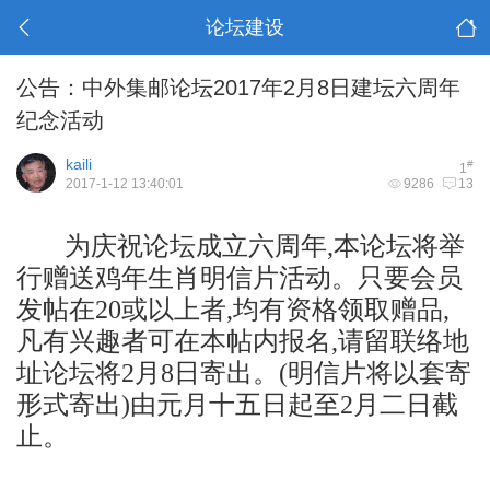
论坛建设
公告：中外集邮论坛2017年2月8日建坛六周年
纪念活动
kaili
#
1
2017-1-12 13:40:01
9286
13
为庆祝论坛成立六周年,本论坛将举
行赠送鸡年生肖明信片活动。只要会员
发帖在20或以上者,均有资格领取赠品,
凡有兴趣者可在本帖内报名,请留联络地
址论坛将2月8日寄出。(明信片将以套寄
形式寄出)由元月十五日起至2月二日截
止。