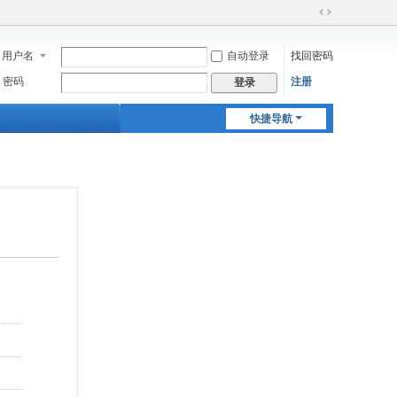
切
换
用户名
自动登录
找回密码
到
宽
密码
注册
登录
版
快捷导航