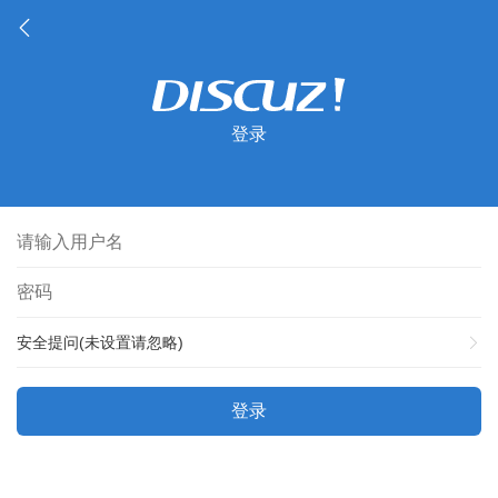
登录
安全提问(未设置请忽略)
登录