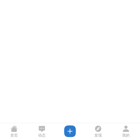
首页
动态
发现
我的