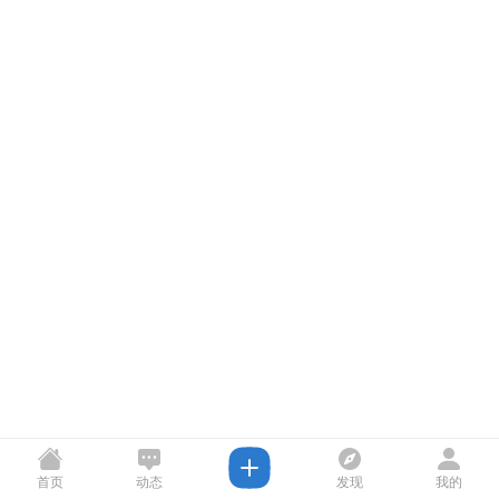
首页
动态
发现
我的